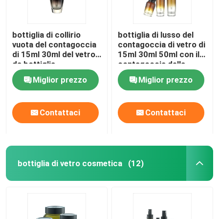
bottiglia di collirio
bottiglia di lusso del
vuota del contagoccia
contagoccia di vetro di
di 15ml 30ml del vetro
15ml 30ml 50ml con il
da bottiglia
contagoccia della
dell'essenza di lusso di
bottiglia di olio
Miglior prezzo
Miglior prezzo
Lancome
essenziale del
cappuccio
Contattaci
Contattaci
bottiglia di vetro cosmetica
(12)