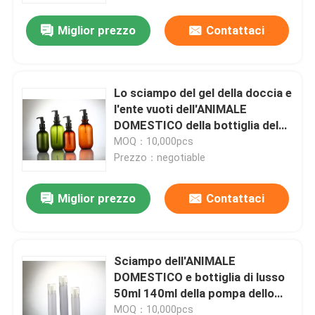
sciampo di cura di capelli
Miglior prezzo
Contattaci
Lo sciampo del gel della doccia e
l'ente vuoti dell'ANIMALE
DOMESTICO della bottiglia del
balsamo lavano la chiara
MOQ：10,000pcs
bottiglia rotonda dello sciampo
Prezzo：negotiable
Miglior prezzo
Contattaci
Casa
Sciampo dell'ANIMALE
Prodotti
DOMESTICO e bottiglia di lusso
50ml 140ml della pompa dello
spruzzatore della bottiglia di
Chi siamo
MOQ：10,000pcs