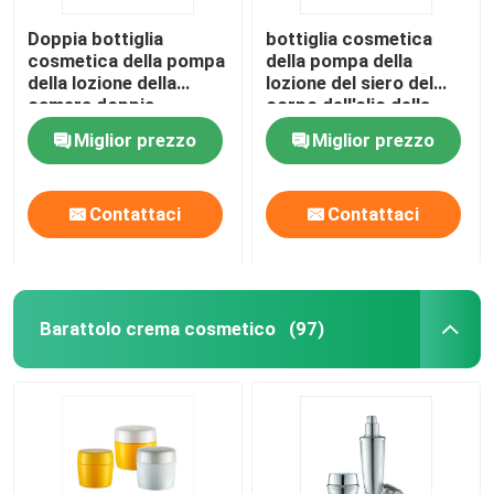
Doppia bottiglia
bottiglia cosmetica
cosmetica della pompa
della pompa della
della lozione della
lozione del siero del
camera doppia
corpo dell'olio della
bilaterale con il chiaro
bottiglia della lozione
Miglior prezzo
Miglior prezzo
cappuccio
di 30ml 60ml
Contattaci
Contattaci
Barattolo crema cosmetico
(97)