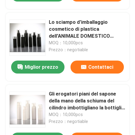
Lo sciampo d'imballaggio
cosmetico di plastica
dell'ANIMALE DOMESTICO
imbottiglia le bottiglie della
MOQ：10,000pcs
pompa del balsamo dello
Prezzo：negotiable
sciampo
Miglior prezzo
Contattaci
Gli erogatori piani del sapone
della mano della schiuma del
cilindro imbottigliano la bottiglia
di schiumatura della pompa
MOQ：10,000pcs
dell'erogatore del sapone
Prezzo：negotiable
100ml-320ml