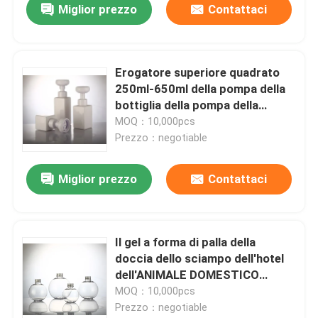
Miglior prezzo
Contattaci
Erogatore superiore quadrato
250ml-650ml della pompa della
bottiglia della pompa della
schiuma della bottiglia del
MOQ：10,000pcs
balsamo e dello sciampo
Prezzo：negotiable
Miglior prezzo
Contattaci
Il gel a forma di palla della
doccia dello sciampo dell'hotel
dell'ANIMALE DOMESTICO
imbottiglia le bottiglie del gel
MOQ：10,000pcs
della doccia del balsamo dello
Prezzo：negotiable