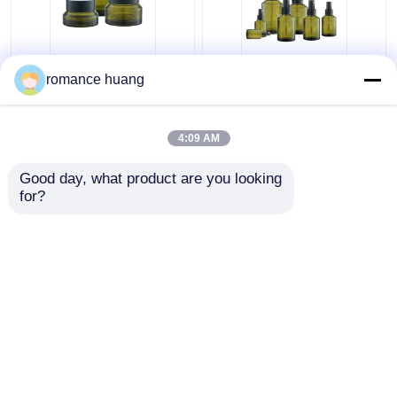
Cosmetici crema dei
bottiglia cosmetica
romance huang
barattoli di vetro
della pompa della
cosmetico crema della
lozione del toner 15-
bottiglia di vetro 15ml
200ml intorno alla
4:09 AM
30ml 50ml per
spalla di Sidelind
Miglior prezzo
Miglior prezzo
Skincare
Good day, what product are you looking 
for?
Contattaci
Contattaci
Osservi più
Casa
Circa noi
Contattaci
Desktop Site
Mappa del sito
Privacy Policy