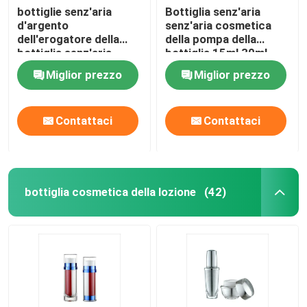
bottiglie senz'aria
Bottiglia senz'aria
d'argento
senz'aria cosmetica
Metropolitana laminata di plastica
dell'erogatore della
della pompa della
bottiglia senz'aria
bottiglia 15ml 30ml
vuota della pompa di
50ml della base di
Coperchio a vite di plastica
Miglior prezzo
Miglior prezzo
15ml 30ml 50ml PMMA
alluminio della pompa
Pompa cosmetica della lozione
Contattaci
Contattaci
Spruzzatore di plastica di innesco
bottiglia cosmetica della lozione
(42)
Pompa dell'erogatore della schiuma