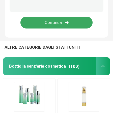
Bottiglia vuota dell'eye-liner
Caso di trucco dell'ombretto
tubo vuoto della mascara
ALTRE CATEGORIE DAGLI STATI UNITI
rotolo di plastica sulla bottiglia
Bottiglia senz'aria cosmetica
(100)
Bottiglia del balsamo e dello sciampo
bottiglia del dispositivo di rimozione dello smalto
Bottiglia e barattolo di alluminio