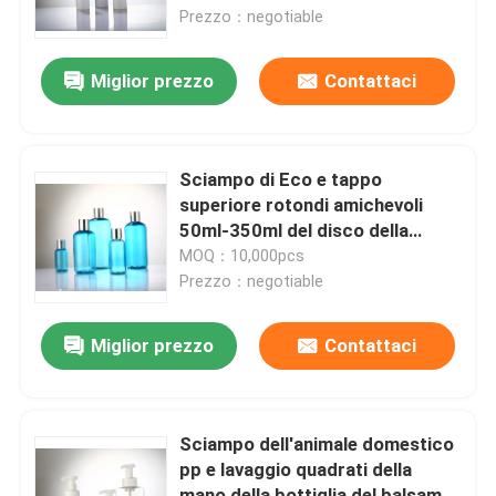
Conditoner
Prezzo：negotiable
Fatory Tour
Miglior prezzo
Contattaci
Controllo di qualità
Sciampo di Eco e tappo
Contattaci
superiore rotondi amichevoli
50ml-350ml del disco della
bottiglia del balsamo
MOQ：10,000pcs
Richiedere un preventivo
Prezzo：negotiable
Bottiglia senz'aria cosmetica
Miglior prezzo
Contattaci
bottiglia cosmetica della lozione
Sciampo dell'animale domestico
pp e lavaggio quadrati della
Barattolo crema cosmetico
mano della bottiglia del balsamo