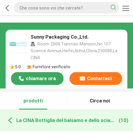
Sunny Packaging Co.,Ltd.
Room 2008,Tianmao Mansion,No.107
Science Avenue,Heifei,Anhui,China,230088,La
CINA
5.0
Fornitore verificato
chiamare ora
Contattaci
prodotti
Circa noi
La CINA Bottiglia del balsamo e dello sciampo
(10)