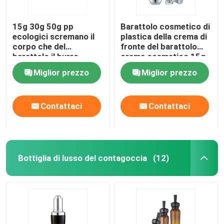
15g 30g 50g pp
Barattolo cosmetico di
ecologici scremano il
plastica della crema di
corpo che del
fronte del barattolo
barattolo il burro
crema cosmetico 15g
sfrega i barattoli
30g 50g delle fodere
Miglior prezzo
Miglior prezzo
cosmetici dei barattoli
Contattaci
Contattaci
Bottiglia di lusso del contagoccia
(12)