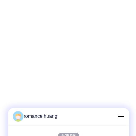
romance huang
5:25 PM