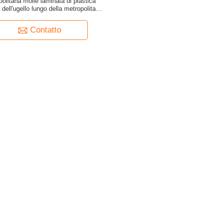
olitana molle laminata di plastica
 dell'ugello lungo della metropolitana
con il coperchio a vite
Contatto