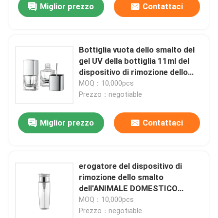
Miglior prezzo
Contattaci
Bottiglia vuota dello smalto del
gel UV della bottiglia 11ml del
dispositivo di rimozione dello
smalto glassata quadrato con la
MOQ：10,000pcs
spazzola
Prezzo：negotiable
Miglior prezzo
Contattaci
erogatore del dispositivo di
rimozione dello smalto
dell'ANIMALE DOMESTICO
160ml con la plastica cosmetica
MOQ：10,000pcs
della pompa
Prezzo：negotiable