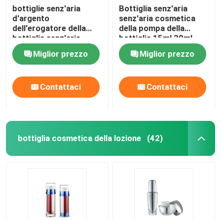
bottiglie senz'aria
Bottiglia senz'aria
d'argento
senz'aria cosmetica
Metropolitana laminata di plastica
dell'erogatore della
della pompa della
bottiglia senz'aria
bottiglia 15ml 30ml
vuota della pompa di
50ml della base di
Coperchio a vite di plastica
Miglior prezzo
Miglior prezzo
15ml 30ml 50ml PMMA
alluminio della pompa
Pompa cosmetica della lozione
Contattaci
Contattaci
Spruzzatore di plastica di innesco
bottiglia cosmetica della lozione
(42)
Pompa dell'erogatore della schiuma