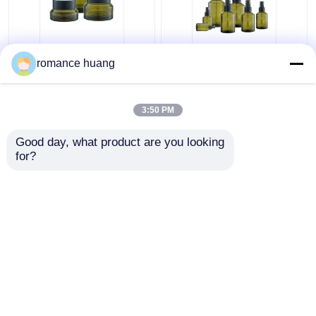
Cosmetici crema dei
bottiglia cosmetica
romance huang
barattoli di vetro
della pompa della
cosmetico crema della
lozione del toner 15-
bottiglia di vetro 15ml
200ml intorno alla
3:50 PM
30ml 50ml per
spalla di Sidelind
Miglior prezzo
Miglior prezzo
Skincare
Good day, what product are you looking 
for?
Contattaci
Contattaci
Osservi più
Casa
Circa noi
Contattaci
Desktop Site
Mappa del sito
Privacy Policy