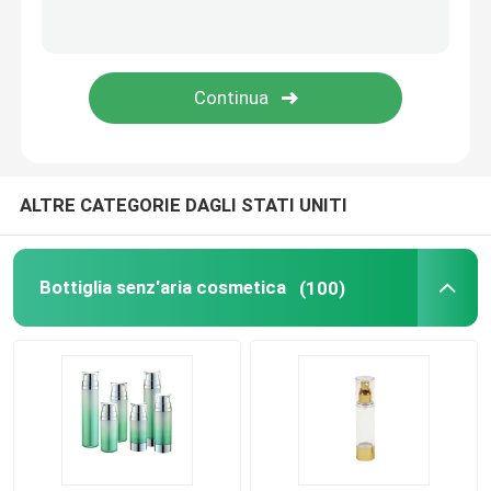
Bottiglia vuota dell'eye-liner
Caso di trucco dell'ombretto
tubo vuoto della mascara
ALTRE CATEGORIE DAGLI STATI UNITI
rotolo di plastica sulla bottiglia
Bottiglia senz'aria cosmetica
(100)
Bottiglia del balsamo e dello sciampo
bottiglia del dispositivo di rimozione dello smalto
Bottiglia e barattolo di alluminio