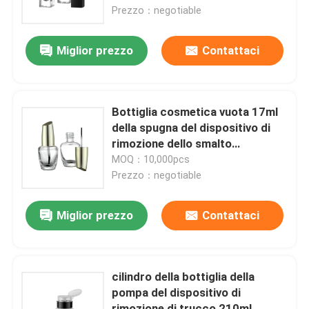
spazzola 7.5ml del coperchio
Prezzo：negotiable
Fatory Tour
Miglior prezzo
Contattaci
Controllo di qualità
Bottiglia cosmetica vuota 17ml
Contattaci
della spugna del dispositivo di
rimozione dello smalto
trasparente
MOQ：10,000pcs
Richiedere un preventivo
Prezzo：negotiable
Bottiglia senz'aria cosmetica
Miglior prezzo
Contattaci
bottiglia cosmetica della lozione
cilindro della bottiglia della
pompa del dispositivo di
Barattolo crema cosmetico
rimozione di trucco 210ml