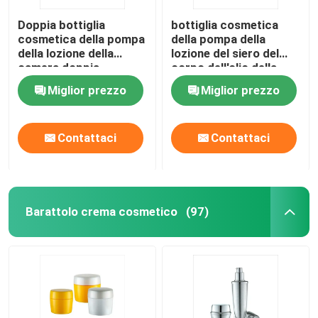
Doppia bottiglia
bottiglia cosmetica
cosmetica della pompa
della pompa della
della lozione della
lozione del siero del
camera doppia
corpo dell'olio della
bilaterale con il chiaro
bottiglia della lozione
Miglior prezzo
Miglior prezzo
cappuccio
di 30ml 60ml
Contattaci
Contattaci
Barattolo crema cosmetico
(97)