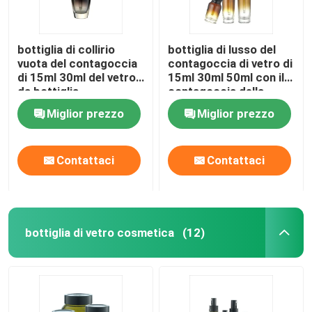
bottiglia di collirio
bottiglia di lusso del
vuota del contagoccia
contagoccia di vetro di
di 15ml 30ml del vetro
15ml 30ml 50ml con il
da bottiglia
contagoccia della
dell'essenza di lusso di
bottiglia di olio
Miglior prezzo
Miglior prezzo
Lancome
essenziale del
cappuccio
Contattaci
Contattaci
bottiglia di vetro cosmetica
(12)