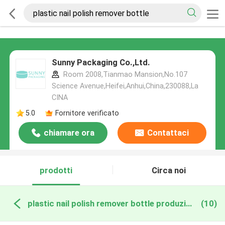
Sunny Packaging Co.,Ltd.
Room 2008,Tianmao Mansion,No.107
Science Avenue,Heifei,Anhui,China,230088,La
CINA
5.0
Fornitore verificato
chiamare ora
Contattaci
prodotti
Circa noi
plastic nail polish remover bottle produzione online
(10)