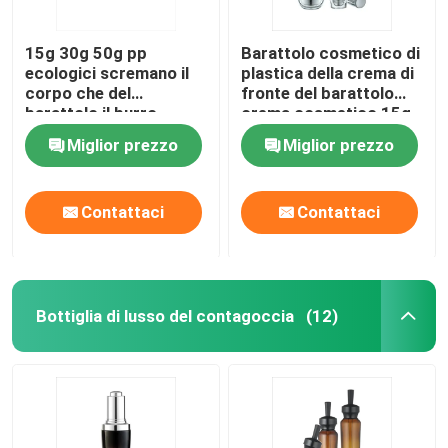
15g 30g 50g pp
Barattolo cosmetico di
ecologici scremano il
plastica della crema di
corpo che del
fronte del barattolo
barattolo il burro
crema cosmetico 15g
sfrega i barattoli
30g 50g delle fodere
Miglior prezzo
Miglior prezzo
cosmetici dei barattoli
Contattaci
Contattaci
Bottiglia di lusso del contagoccia
(12)