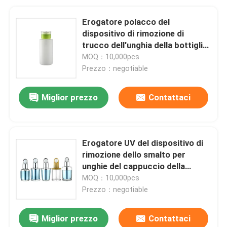
Erogatore polacco del
dispositivo di rimozione di
trucco dell'unghia della bottiglia
variopinta di Art Plastic Nail
MOQ：10,000pcs
Polish Remover
Prezzo：negotiable
Miglior prezzo
Contattaci
Erogatore UV del dispositivo di
rimozione dello smalto per
unghie del cappuccio della
spazzola di bottiglia del
MOQ：10,000pcs
dispositivo di rimozione dello
Prezzo：negotiable
smalto del gel
Miglior prezzo
Contattaci