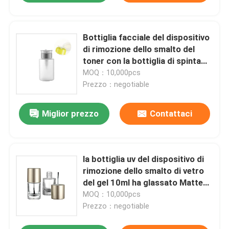
Bottiglia facciale del dispositivo
di rimozione dello smalto del
toner con la bottiglia di spinta
del dispositivo di rimozione dello
MOQ：10,000pcs
smalto della pompa
Prezzo：negotiable
Miglior prezzo
Contattaci
la bottiglia uv del dispositivo di
rimozione dello smalto di vetro
del gel 10ml ha glassato Matte
Black With Brush Cap
MOQ：10,000pcs
Prezzo：negotiable