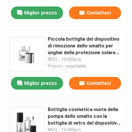
Miglior prezzo
Contattaci
Piccola bottiglia del dispositivo
di rimozione dello smalto per
unghie della protezione solare
che stampa il dispositivo di
MOQ：10,000pcs
rimozione nero dello smalto della
Prezzo：negotiable
bottiglia di vetro
Miglior prezzo
Contattaci
Casa
Bottiglia cosmetica vuota della
Prodotti
pompa dello smalto con la
bottiglia di vetro del dispositivo
di rimozione dello smalto della
Chi siamo
MOQ：10,000pcs