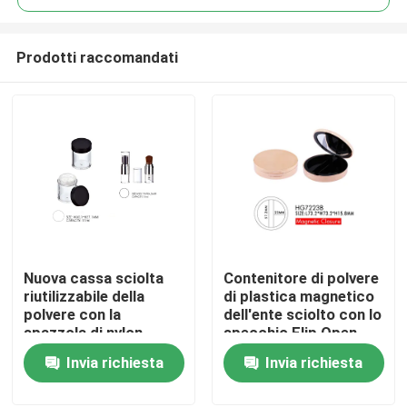
Prodotti raccomandati
Nuova cassa sciolta
Contenitore di polvere
Casa
riutilizzabile della
di plastica magnetico
polvere con la
dell'ente sciolto con lo
spazzola di nylon
specchio Flip Open
Prodotti
Cover
Invia richiesta
Invia richiesta
Chi siamo