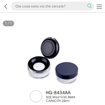
1
/
1