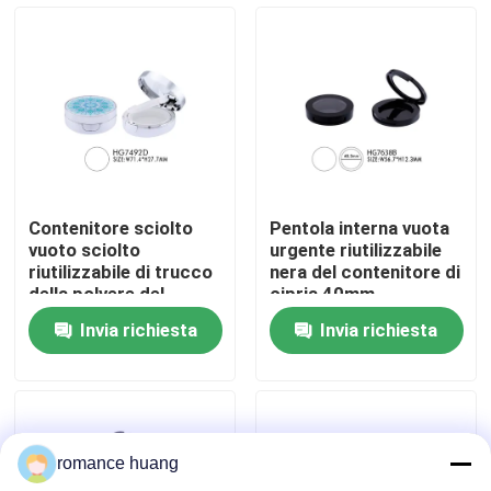
Fatory Tour
Controllo di qualità
Contattaci
Contenitore sciolto
Pentola interna vuota
vuoto sciolto
urgente riutilizzabile
Richiedere un preventivo
riutilizzabile di trucco
nera del contenitore di
della polvere del
cipria 40mm
compatto di polvere
Invia richiesta
Invia richiesta
del cuscino d'aria
Bottiglia senz'aria cosmetica
bottiglia cosmetica della lozione
romance huang
Barattolo crema cosmetico