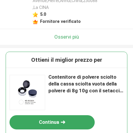
Avenue,Heifei,Anhui,China,230088
,La CINA
5.0
Fornitore verificato
Osservi più
Ottieni il miglior prezzo per
Contenitore di polvere sciolto
della cassa sciolta vuota della
polvere di 8g 10g con il setaccio
Screw Cap
Continua